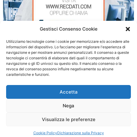
Gestisci Consenso Cookie
Utilizziamo tecnologie come i cookie per memorizzare e/o accedere alle
informazioni del dispositivo. Lo facciamo per migliorare l'esperienza di
navigazione e per mostrare annunci personalizzati. Il consenso a queste
tecnologie ci consentirà di elaborare dati quali il comportamento di
Recupero Dati NAS Western Digital a Milano
navigazione o gli ID univoci su questo sito. Il mancato consenso o la
revoca del consenso possono influire negativamente su alcune
caratteristiche e funzioni.
© 2026 Recupero Dati NAS Milano - P.IVA: 03054500990
Accetta
Privacy policy
|
Cookie Policy
Nega
Questo è un sito Web privato non approvato o affiliato a nessuna delle società i
cui marchi, nomi aziendali o abbreviazioni, nomi di prodotti o loghi compaiono su
Visualizza le preferenze
questo sito Web e sono di proprietà dei rispettivi proprietari. Le informazioni
fornite sono ritenute accurate ma non garantite.
Cookie Policy
Dichiarazione sulla Privacy